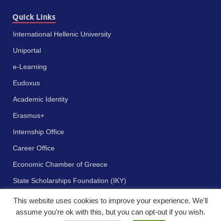
Quick Links
International Hellenic University
Uniportal
e-Learning
Eudoxus
Academic Identity
Erasmus+
Internship Office
Career Office
Economic Chamber of Greece
State Scholarships Foundation (IKY)
This website uses cookies to improve your experience. We'll
assume you're ok with this, but you can opt-out if you wish.