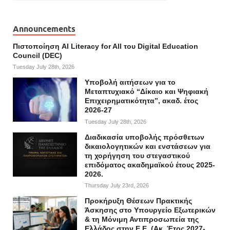
Announcements
Πιστοποίηση AI Literacy for All του Digital Education
Council (DEC)
Tuesday July 28th, 2026
Υποβολή αιτήσεων για το
Μεταπτυχιακό “Δίκαιο και Ψηφιακή
Επιχειρηματικότητα”, ακαδ. έτος
2026-27
Tuesday July 28th, 2026
Διαδικασία υποβολής πρόσθετων
δικαιολογητικών και ενστάσεων για
τη χορήγηση του στεγαστικού
επιδόματος ακαδημαϊκού έτους 2025-
2026.
Thursday July 23rd, 2026
Προκήρυξη Θέσεων Πρακτικής
Άσκησης στο Υπουργείο Εξωτερικών
& τη Μόνιμη Αντιπροσωπεία της
Ελλάδος στην Ε.Ε. (Ακ. Έτος 2027-